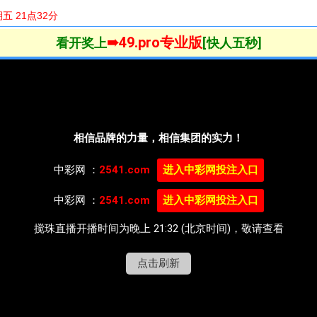
期
五
21点32分
➠49.pro专业版
看开奖上
[快人五秒]
相信品牌的力量，相信集团的实力！
中彩网 ：
2541.com
进入中彩网投注入口
中彩网 ：
2541.com
进入中彩网投注入口
搅珠直播开播时间为晚上 21:32 (北京时间)，敬请查看
点击刷新