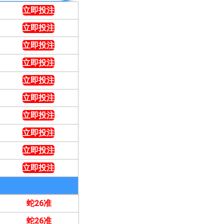
立即投注
立即投注
立即投注
立即投注
立即投注
立即投注
立即投注
立即投注
立即投注
立即投注
蛇26准
蛇26准