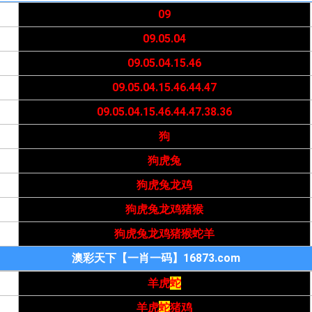
09
09.05.04
09.05.04.15.46
09.05.04.15.46.44.47
09.05.04.15.46.44.47.38.36
狗
狗虎兔
狗虎兔龙鸡
狗虎兔龙鸡猪猴
狗虎兔龙鸡猪猴蛇羊
澳彩天下【一肖一码】16873.com
羊虎
蛇
羊虎
蛇
猪鸡