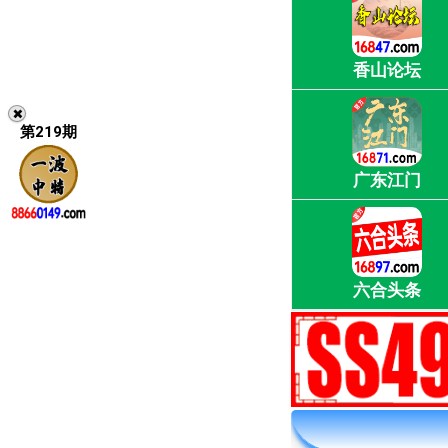
香山论坛
✖️
第
219
期
广东江门
六合头条