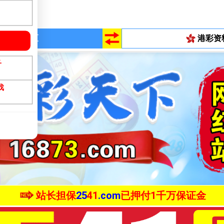
送
58
元
2
中彩彩票由49图库
请广大
41.com
）特码58倍！大额客户
澳彩资料区
港彩资
金！本站全程担保,博彩必备！点
点击注册首存
PA视讯
点击投注
送2541元
20009
.com
捕鱼游戏
点击投注
20009
.com
博彩必备！值得
站长担保
25
41
.com
已押付1千万保证金