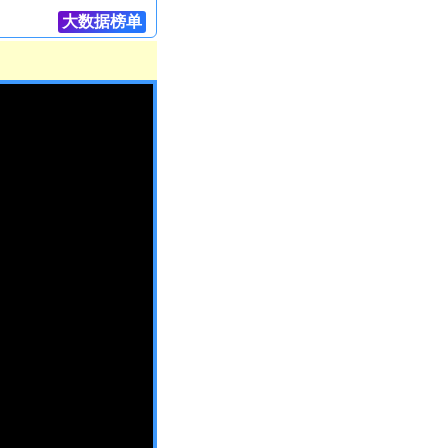
大数据榜单